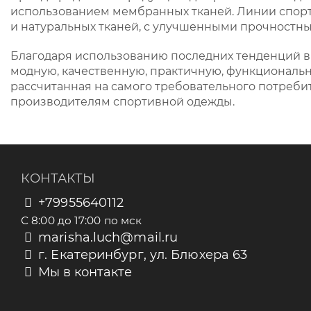
использованием мембранных тканей. Линии спорт
и натуральных тканей, с улучшенными прочностн
Благодаря использованию последних тенденций в о
модную, качественную, практичную, функциональ
рассчитанная на самого требовательного потреби
производителям спортивной одежды.
КОНТАКТЫ
+79955640112
С 8:00 до 17:00 по мск
marisha.luch@mail.ru
г. Екатеринбург, ул. Блюхера 63
Мы в контакте