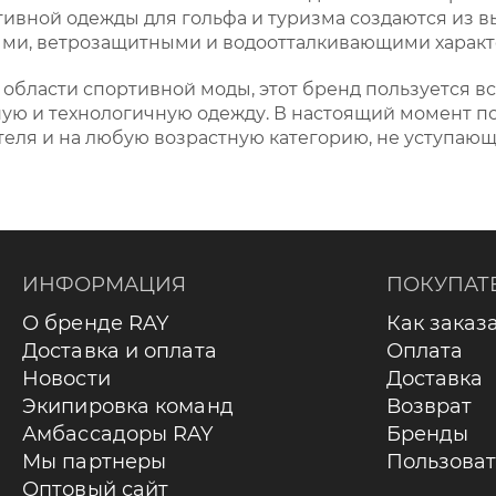
ивной одежды для гольфа и туризма создаются из 
ыми, ветрозащитными и водоотталкивающими характ
бласти спортивной моды, этот бренд пользуется все
ную и технологичную одежду. В настоящий момент 
теля и на любую возрастную категорию, не уступа
ИНФОРМАЦИЯ
ПОКУПАТ
О бренде RAY
Как заказ
Доставка и оплата
Оплата
Новости
Доставка
Экипировка команд
Возврат
Амбассадоры RAY
Бренды
Мы партнеры
Пользоват
Оптовый сайт