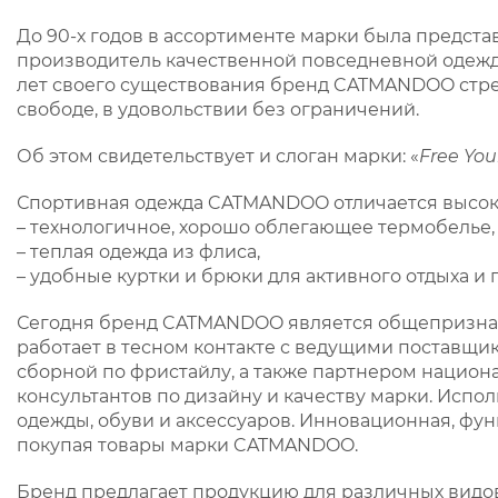
До 90-х годов в ассортименте марки была предст
производитель качественной повседневной одежды
лет своего существования бренд CATMANDOO стре
свободе, в удовольствии без ограничений.
Об этом свидетельствует и слоган марки: «
Free Your
Спортивная одежда CATMANDOO отличается высоким
– технологичное, хорошо облегающее термобелье
– теплая одежда из флиса,
– удобные куртки и брюки для активного отдыха 
Сегодня бренд CATMANDOO является общепризнан
работает в тесном контакте с ведущими постав
сборной по фристайлу, а также партнером национ
консультантов по дизайну и качеству марки. Исп
одежды, обуви и аксессуаров. Инновационная, функ
покупая товары марки CATMANDOO.
Бренд предлагает продукцию для различных видов