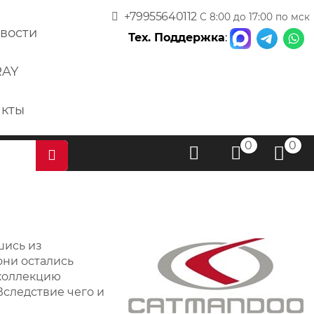
+79955640112
С 8:00 до 17:00 по мск
вости
Тех. Поддержка
:
RAY
акты
0
0
шись из
они остались
 коллекцию
следствие чего и