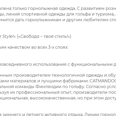
авлена только горнолыжная одежда. С развитием ро
, линий спортивной одежды для гольфа и туризма, 
мится дать горнолыжникам и другим любителям спор
 Style!
» («
Свобода – твой стиль!
»)
 качеством во всех 3-х слоях:
,
и повседневного использования с функциональными
ным производителем технологичной одежды и обув
щиками материалов и лучшими фабриками. CATMAND
альной команды Финляндии по гольфу. Согласно усл
ользуя их профессиональный опыт, производители п
циональная, высококачественная, но при этом доступ
 зимнего и летнего активного отдыха. Линии горн