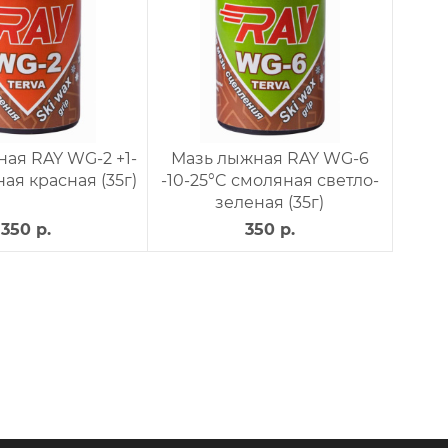
ая RAY WG-2 +1-
Мазь лыжная RAY WG-6
ая красная (35г)
-10-25°C смоляная светло-
зеленая (35г)
350 р.
350 р.