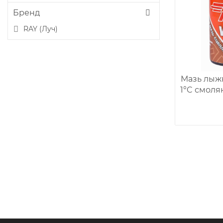
Бренд
RAY (Луч)
Мазь лыжн
1°C смолян