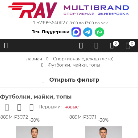
+79955640112
С 8:00 до 17:00 по мск
Тех. Поддержка
:
0
0
Главная
Спортивная одежда (лето)
Футболки, майки, топы
Открыть фильтр
Футболки, майки, топы
Первыми:
новые
889M-P307.2
889M-P307.1
-30%
-30%