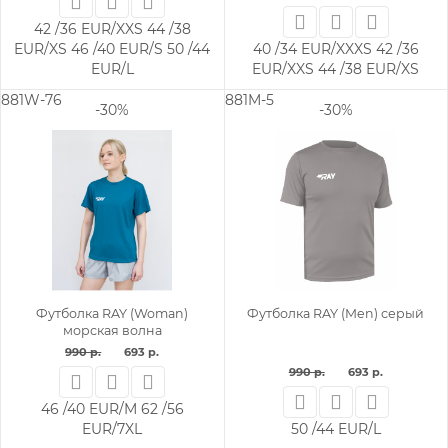
42 /36 EUR/XXS
44 /38
EUR/XS
46 /40 EUR/S
50 /44
40 /34 EUR/XXXS
42 /36
EUR/L
EUR/XXS
44 /38 EUR/XS
881W-76
881M-5
-30%
-30%
Футболка RAY (Woman)
Футболка RAY (Men) серый
морская волна
990 р.
693 р.
990 р.
693 р.
46 /40 EUR/M
62 /56
EUR/7XL
50 /44 EUR/L