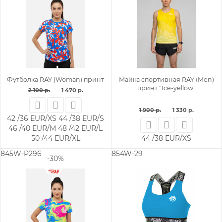
Футболка RAY (Woman) принт
Майка спортивная RAY (Men)
принт "Ice-yellow"
2 100 р.
1 470 р.
1 900 р.
1 330 р.
42 /36 EUR/XS
44 /38 EUR/S
46 /40 EUR/M
48 /42 EUR/L
50 /44 EUR/XL
44 /38 EUR/XS
845W-P296
854W-29
-30%