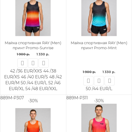
Майка спортивная RAY (Men)
Майка спортивная RAY (Men)
принт Promo-Sunrise
принт Promo-Mint
1 900 р.
1 330 р.
42 /36 EUR/XXS
44 /38
1 900 р.
1 330 р.
EUR/XS
46 /40 EUR/S
48 /42
EUR/M
50 /44 EUR/L
52 /46
EUR/XL
54 /48 EUR/XXL
50 /44 EUR/L
889M-P307
889M-P311
-30%
-30%