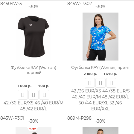
84504W-3
845W-P302
-30%
-30%
Футболка RAY (Woman)
Футболка RAY (Woman) принт
черный
2 100 р.
1 470 р.
1 000 р.
700 р.
42 /36 EUR/XS
44 /38 EUR/S
46 /40 EUR/M
48 /42 EUR/L
42 /36 EUR/XS
46 /40 EUR/M
50 /44 EUR/XL
52 /46
48 /42 EUR/L
EUR/XXL
845W-P301
889M-P298
-30%
-30%