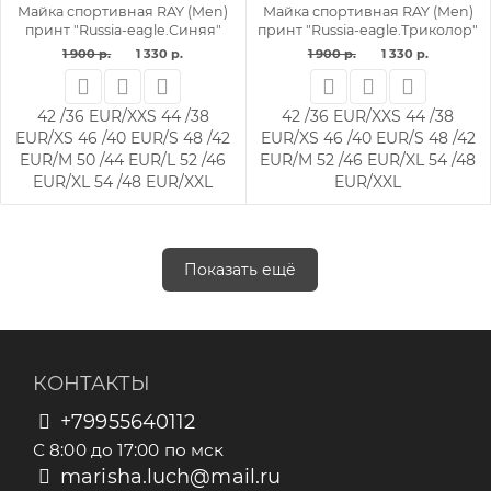
Майка спортивная RAY (Men)
Майка спортивная RAY (Men)
принт "Russia-eagle.Синяя"
принт "Russia-eagle.Триколор"
1 900 р.
1 330 р.
1 900 р.
1 330 р.
42 /36 EUR/XXS
44 /38
42 /36 EUR/XXS
44 /38
EUR/XS
46 /40 EUR/S
48 /42
EUR/XS
46 /40 EUR/S
48 /42
EUR/M
50 /44 EUR/L
52 /46
EUR/M
52 /46 EUR/XL
54 /48
EUR/XL
54 /48 EUR/XXL
EUR/XXL
Показать ещё
КОНТАКТЫ
+79955640112
С 8:00 до 17:00 по мск
marisha.luch@mail.ru