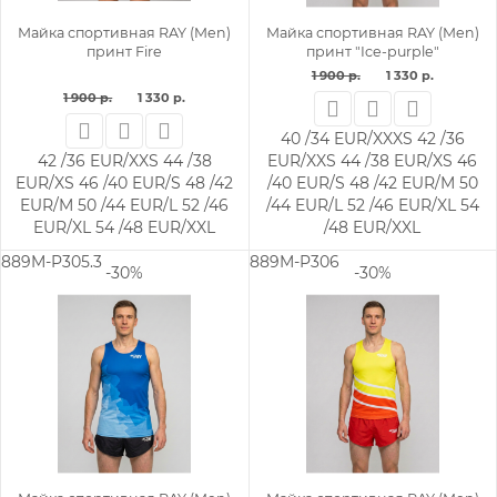
Майка спортивная RAY (Men)
Майка спортивная RAY (Men)
принт Fire
принт "Ice-purple"
1 900 р.
1 330 р.
1 900 р.
1 330 р.
40 /34 EUR/XXXS
42 /36
42 /36 EUR/XXS
44 /38
EUR/XXS
44 /38 EUR/XS
46
EUR/XS
46 /40 EUR/S
48 /42
/40 EUR/S
48 /42 EUR/M
50
EUR/M
50 /44 EUR/L
52 /46
/44 EUR/L
52 /46 EUR/XL
54
EUR/XL
54 /48 EUR/XXL
/48 EUR/XXL
889M-P305.3
889M-P306
-30%
-30%