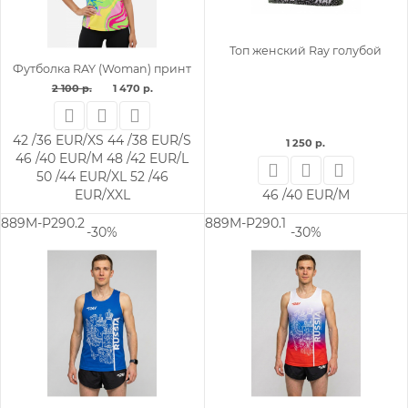
Топ женский Ray голубой
Футболка RAY (Woman) принт
2 100 р.
1 470 р.
42 /36 EUR/XS
44 /38 EUR/S
1 250 р.
46 /40 EUR/M
48 /42 EUR/L
50 /44 EUR/XL
52 /46
EUR/XXL
46 /40 EUR/M
889M-P290.2
889M-P290.1
-30%
-30%