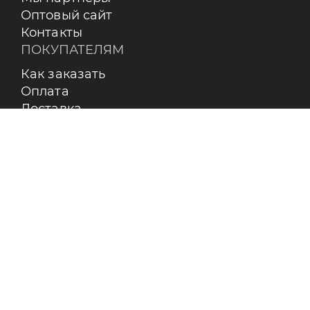
Оптовый сайт
Контакты
ПОКУПАТЕЛЯМ
Как заказать
Оплата
Доставка
Возврат
Бренды
Пользовательское соглашение
О КОМПАНИИ
Контакты
О бренде RAY
Реквизиты
Сертификаты
Вакансии
Статьи