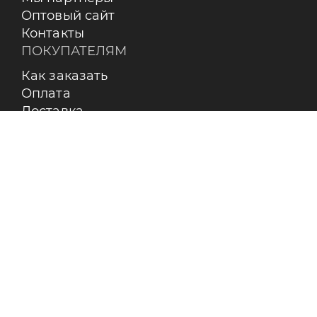
Оптовый сайт
Контакты
ПОКУПАТЕЛЯМ
Как заказать
Оплата
Доставка
Возврат
Бренды
Пользовательское соглашение
О КОМПАНИИ
Контакты
О бренде RAY
Реквизиты
Сертификаты
Вакансии
Статьи