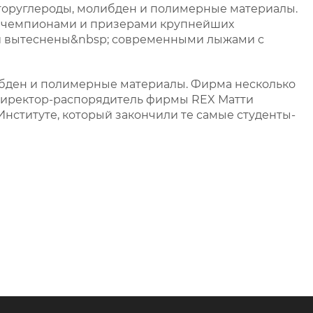
фторуглероды, молибден и полимерные материалы.
е чемпионами и призерами крупнейших
были вытеснены&nbsp; современными лыжами с
ибден и полимерные материалы. Фирма несколько
 Директор-распорядитель фирмы REX Матти
нституте, который закончили те самые студенты-