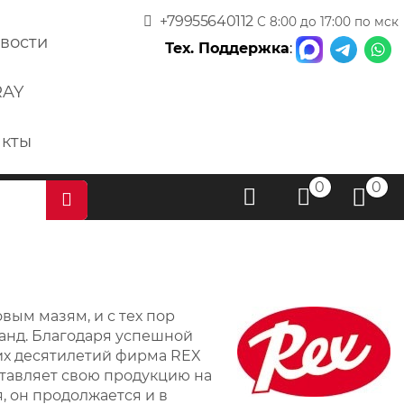
+79955640112
С 8:00 до 17:00 по мск
вости
Тех. Поддержка
:
RAY
акты
0
0
вым мазям, и с тех пор
анд. Благодаря успешной
их десятилетий фирма REX
тавляет свою продукцию на
 он продолжается и в