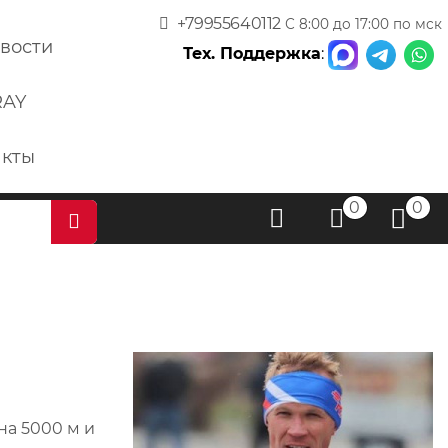
+79955640112
С 8:00 до 17:00 по мск
вости
Тех. Поддержка
:
RAY
акты
0
0
на 5000 м и