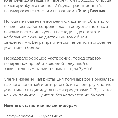
10 апреля 2016 года
, на набережной городского пруда
в Екатеринбурге прошёл 2-й, уже традиционный,
полумарафон с громким названием
«Гонец Весны»
.
Погода не подвела и вопреки ожиданиям обильного
дождя весь забег сопровождала пасмурная погода, а
дождик всего лишь успел наследить до старта, и
небольшие лужи на дистанции тому были
свидетелями. Ветра практически не было, настроение
участников бодрое.
Порадовало хорошее настроение, перед стартом
подаренное яркой и красивой девушкой с
зажигательным разминочным танцем Зумба!
Слегка измененная дистанция полумарафона оказалась
намного понятней и интересней, и на поверку многих
участников индивидуальными средствами GPS, вышла
на 2 км длиннее. Ну что ж без недочётов не бывает!
Немного статистики по финишёрам:
- полумарафон - 163 участника;