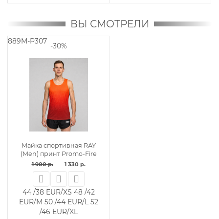
ВЫ СМОТРЕЛИ
889M-P307
-30%
Майка спортивная RAY
(Men) принт Promo-Fire
1 900 р.
1 330 р.
44 /38 EUR/XS
48 /42
EUR/M
50 /44 EUR/L
52
/46 EUR/XL