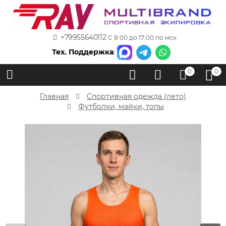
+79955640112
С 8:00 до 17:00 по мск
Тех. Поддержка
:
0
0
Главная
Спортивная одежда (лето)
Футболки, майки, топы