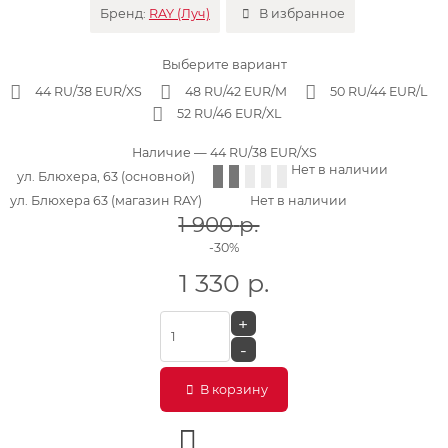
Бренд:
RAY (Луч)
В избранное
Выберите вариант
44 RU/38 EUR/XS
48 RU/42 EUR/M
50 RU/44 EUR/L
52 RU/46 EUR/XL
Наличие
— 44 RU/38 EUR/XS
Нет в наличии
ул. Блюхера, 63 (основной)
ул. Блюхера 63 (магазин RAY)
Нет в наличии
1 900
р.
-30%
1 330
р.
+
-
В корзину