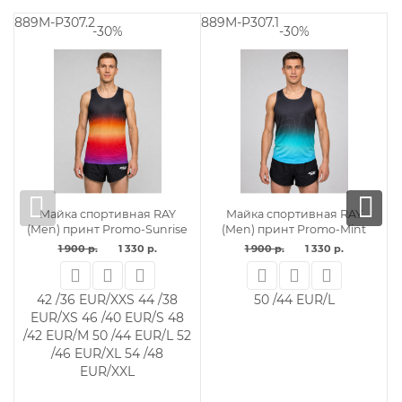
889M-P307.2
889M-P307.1
8
-30%
-30%
Майка спортивная RAY
Майка спортивная RAY
(Men) принт Promo-Sunrise
(Men) принт Promo-Mint
1 900 р.
1 330 р.
1 900 р.
1 330 р.
42 /36 EUR/XXS
44 /38
50 /44 EUR/L
EUR/XS
46 /40 EUR/S
48
/42 EUR/M
50 /44 EUR/L
52
/46 EUR/XL
54 /48
EUR/XXL