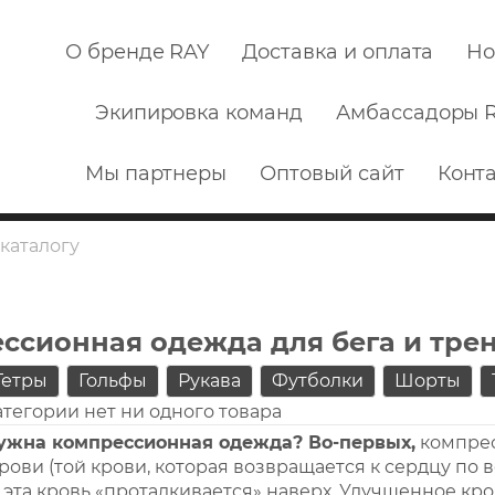
О бренде RAY
Доставка и оплата
Но
Экипировка команд
Амбассадоры 
Мы партнеры
Оптовый сайт
Конт
ссионная одежда для бега и тре
Гетры
Гольфы
Рукава
Футболки
Шорты
атегории нет ни одного товара
нужна компрессионная одежда? Во-первых,
компрес
рови (той крови, которая возвращается к сердцу по 
 эта кровь «проталкивается» наверх. Улучшенное к