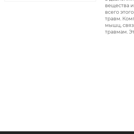
вещества и
всего этог
травм. Ком
мышц, связ
травмам. Э