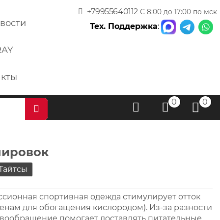
+79955640112
С 8:00 до 17:00 по мск
вости
Тех. Поддержка
:
RAY
акты
0
0
нировок
Тайтсы
сионная спортивная одежда стимулирует отток
венам для обогащения кислородом). Из-за разности
ровообращение помогает доставлять питательные