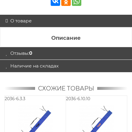
О товаре
Описание
Отзывы:
0
Наличие на складах
СХОЖИЕ ТОВАРЫ
2036-6.3.3
2036-6.10.10
20