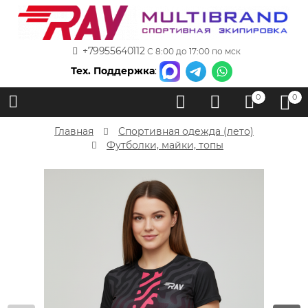
+79955640112
С 8:00 до 17:00 по мск
Тех. Поддержка
:
0
0
Главная
Спортивная одежда (лето)
Футболки, майки, топы