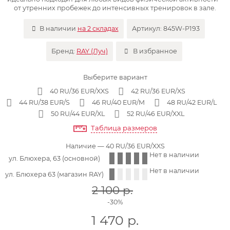
от утренних пробежек до интенсивных тренировок в зале.
В наличии
на 2 складах
Артикул:
845W-P193
Бренд:
RAY (Луч)
В избранное
Выберите вариант
40 RU/36 EUR/XXS
42 RU/36 EUR/XS
44 RU/38 EUR/S
46 RU/40 EUR/M
48 RU/42 EUR/L
50 RU/44 EUR/XL
52 RU/46 EUR/XXL
Таблица размеров
Наличие
— 40 RU/36 EUR/XXS
Нет в наличии
ул. Блюхера, 63 (основной)
Нет в наличии
ул. Блюхера 63 (магазин RAY)
2 100
р.
-30%
1 470
р.