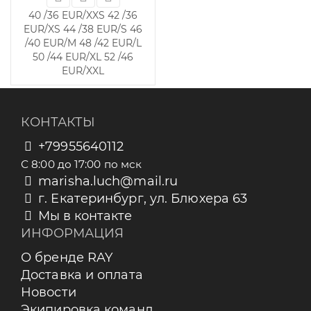
40 /36 EUR/XXS
42 /36
EUR/XS
44 /38 EUR/S
46
/40 EUR/M
48 /42 EUR/L
50 /44 EUR/XL
52 /46
EUR/XXL
КОНТАКТЫ
+79955640112
С 8:00 до 17:00 по мск
marisha.luch@mail.ru
г. Екатеринбург, ул. Блюхера 63
Мы в контакте
ИНФОРМАЦИЯ
О бренде RAY
Доставка и оплата
Новости
Экипировка команд