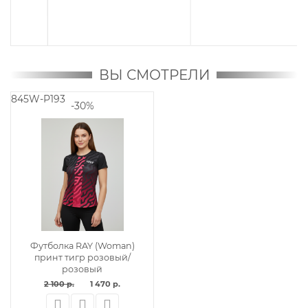
EUR/S
46 /40 EUR/M
48
/42 EUR/L
50 /44 EUR/XL
52 /46 EUR/XXL
ВЫ СМОТРЕЛИ
845W-P193
-30%
Футболка RAY (Woman)
принт тигр розовый/
розовый
2 100 р.
1 470 р.