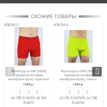
СХОЖИЕ ТОВАРЫ
408.1M-1
408M-5
 (MEN)
Термотрусы RAY (MEN)
Термотрусы RAY (ME
авка
передняя вставка
серый
, лимон
мембрана-флис, синий
980 р.
1 550 р.
46 /40 EUR/S
44 /38
42 /36 EUR/XXS
44 /38
EUR/XS