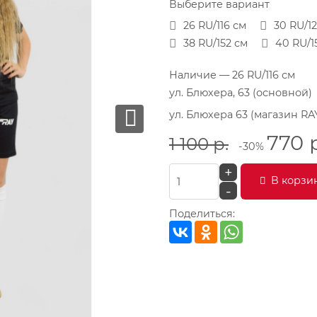
Выберите вариант
26 RU/116 см
30 RU/1
38 RU/152 см
40 RU/1
Наличие
— 26 RU/116 см
ул. Блюхера, 63 (основной)
ул. Блюхера 63 (магазин RA
770
1 100
р.
-30%
+
В корзи
-
Поделиться: