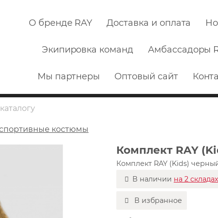
О бренде RAY
Доставка и оплата
Но
Экипировка команд
Амбассадоры 
Мы партнеры
Оптовый сайт
Конт
 спортивные костюмы
Комплект RAY (Ki
Комплект RAY (Kids) черны
В наличии
на 2 склада
В избранное