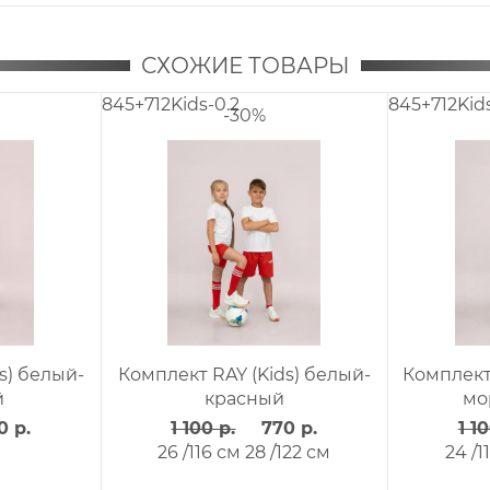
СХОЖИЕ ТОВАРЫ
712Kids-0.6
845+712Kids-0.10
-30%
-30%
мплект RAY (Kids) белый -
Комплект RAY (Kids) бел
т.синий
оранжевый
1 100 р.
770 р.
1 100 р.
770 р.
 /110 см
26 /116 см
30 /128
24 /110 см
36 /146 см
38 /
см
см
40 /158 см