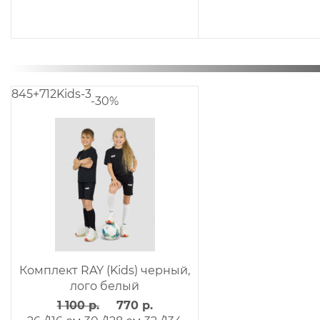
845+712Kids-3
-30%
Комплект RAY (Kids) черный,
лого белый
1 100 р.
770 р.