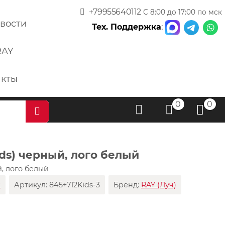
+79955640112
С 8:00 до 17:00 по мск
вости
Тех. Поддержка
:
RAY
акты
0
0
ds) черный, лого белый
й, лого белый
х
Артикул:
845+712Kids-3
Бренд:
RAY (Луч)