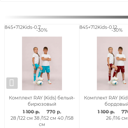
.2
845+712Kids-0.76
845+
-30%
-30%
Y (Kids) белый-
Комплект RAY (Kids) белый -
Ко
асный
морская волна
р.
770 р.
1 100 р.
770 р.
см
28 /122 см
24 /110 см
26 /116 см
24