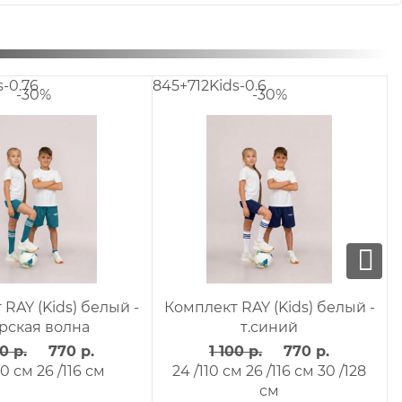
845+712Kids-0.4
845+712Kids-15
-30%
-30
ый-
Комплект RAY (Kids) белый-
Комплект RA
салатовый
фиолетовый, 
1 100 р.
770 р.
1 100 р.
152
24 /110 см
26 /116 см
28 /122 см
28 /122