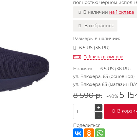
полностью черном исполн
В наличии
на 1 складе
В избранное
Размеры в наличии:
6.5 US (38 RU)
Таблица размеров
Наличие
— 6.5 US (38 RU)
ул. Блюхера, 63 (основной)
ул. Блюхера 63 (магазин RA
5 15
8 590
р.
-40%
+
В корзи
-
Поделиться: