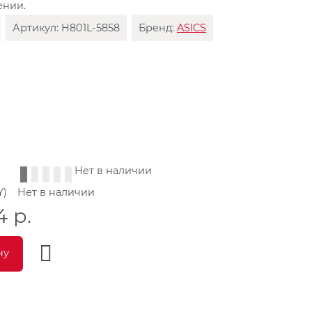
ении.
Артикул:
H801L-5858
Бренд:
ASICS
Нет в наличии
Y)
Нет в наличии
4
р.
ну