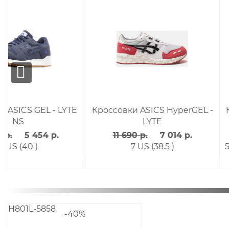
Кроссовки ASICS GEL -
Кроссовки ASICS GEL
VICKKA TRS (U)
VICKKA TRS
11 690 р.
7 014 р.
11 690 р.
7 014 р.
6 US (37.5 )
7 US (38.5 )
H801L-5858
-40%