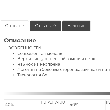
О товаре
Отзывы:
0
Наличие
Описание
ОСОБЕННОСТИ
Современная модель
Верх из искусственной замши и сетки
Язычок из неопрена
Логотип на боковых сторонах, язычках и пят
Технология Gel
3A033-103
1191A106-101
-40%
-40%