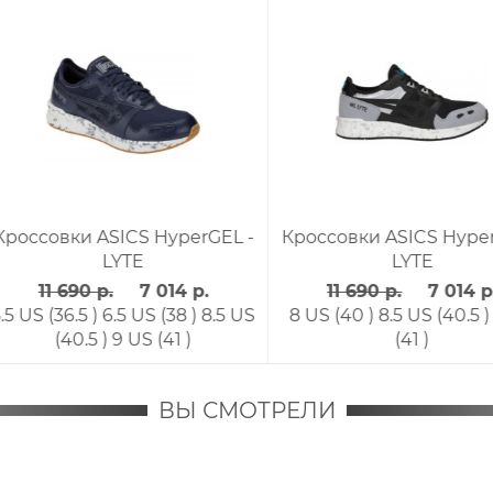
 -
Кроссовки ASICS GELSAGA
Кроссовки ASI
SOU
RUN
11 090 р.
6 654 р.
9 590 р.
8.5 US (40.5 )
6.5 US (38 )
ВЫ СМОТРЕЛИ