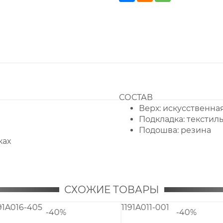
СОСТАВ
Верх:
искусственна
Подкладка:
текстил
Подошва:
резина
ках
СХОЖИЕ ТОВАРЫ
1191A112-400
1191A113-415
-40%
-4