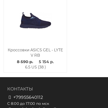
Кроссовки ASICS GEL - LYTE
V RB
8 590 р.
5 154 р.
6.5 US (38 )
КОНТАКТЫ
+79955640112
С 8:00 до 17:00 по мск