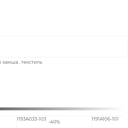
я замша
,
текстиль
ь
1191A157-021
1183A0
0%
-40%