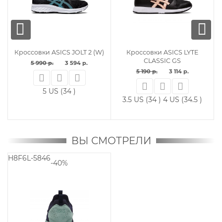
2
Кроссовки ASICS JOLT 2 (W)
Кроссовки ASICS LYTE
CLASSIC GS
5 990 р.
3 594 р.
5 190 р.
3 114 р.
5 US (34 )
3.5 US (34 )
4 US (34.5 )
ВЫ СМОТРЕЛИ
H8F6L-5846
-40%