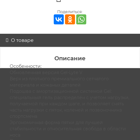
Поделиться:
О товаре
Описание
Особенности:
Обновленная версия Gel-Lyte V
Верх из плотного премиального сетчатого
материала и кожаных деталей
Подошва с амортизационной системой Gel:
специальный гель распределён с учетом нагрузки,
получаемой при каждом шаге, и позволяет снять
часть нагрузки с пяток, коленей и позвоночника
спортсмена
Эргономичная форма пятки для лучшей
стабильности и относительная свобода в области
носа