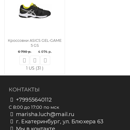
Кроссовки ASICS GEL-GAME
5 GS
6 790 р.
4 074 р.
1 US (31 )
КОНТАКТЫ
+79955640112
С 8:00 до 17:00 по мск
marisha.luch@mail.ru
г. Екатеринбург, ул. Блюхера 63
Мы в контакте