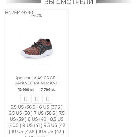
ВЫ СМОТРЕЛИ
HN7M4-9790
-40%
Кроссовки ASICS GEL-
KAYANO TRAINER KNIT
12 990 р.
7 794 р.
5.5 US (36.5 )
6 US (37.5 )
6.5 US (38 )
7 US (38.5 )
7.5
US (39 )
8 US (40 )
8.5 US
(40.5 )
9 US (41 )
9.5 US (42
)
10 US (42.5 )
10.5 US (43 )