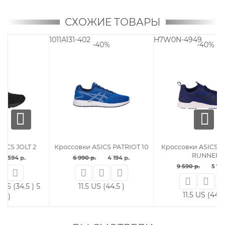
СХОЖИЕ ТОВАРЫ
1011A131-402
H7W0N-4949
S
-40%
-40%
Кроссовки ASICS PATRIOT 10
Кроссовки ASICS GEL- LYTE
RUNNER
6 990 р.
4 194 р.
9 590 р.
5 754 р.
11.5 US (44.5 )
11.5 US (44.5 )