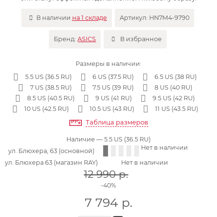
В наличии
на 1 складе
Артикул:
HN7M4-9790
Бренд:
ASICS
В избранное
Размеры в наличии:
5.5 US (36.5 RU)
6 US (37.5 RU)
6.5 US (38 RU)
7 US (38.5 RU)
7.5 US (39 RU)
8 US (40 RU)
8.5 US (40.5 RU)
9 US (41 RU)
9.5 US (42 RU)
10 US (42.5 RU)
10.5 US (43 RU)
11 US (43.5 RU)
Таблица размеров
Наличие
— 5.5 US (36.5 RU)
Нет в наличии
ул. Блюхера, 63 (основной)
ул. Блюхера 63 (магазин RAY)
Нет в наличии
12 990
р.
-40%
7 794
р.