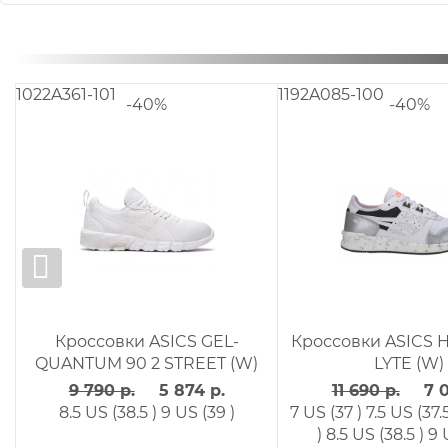
1192A083-100
1192A059-101
-40%
erGEL -
Кроссовки ASICS HyperGEL -
Кроссовки
LYTE (W)
 р.
11 690 р.
7 014 р.
11 090 
8 US (38
5.5 US (35.5 )
6 US (36 )
6.5 US
6.5 US (36.
(39 )
(36.5 )
7 US (37 )