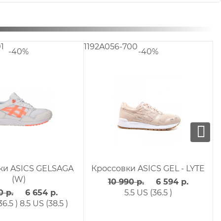
A032-001
1183A085-800
-40%
-40%
оссовки ASICS GEL - GEL-
Кроссовки ASICS TSUNAH
ODYSSEY (W)
8 490 р.
5 094 р.
9 790 р.
5 874 р.
5.5 US (36.5 )
6.5 US (38 
7.5 US (37.5 )