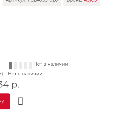
Артикул:
1182A038-020
Бренд:
ASICS
Нет в наличии
Y)
Нет в наличии
34
р.
ну