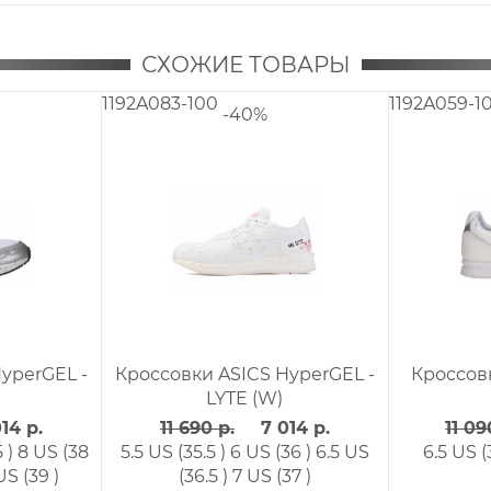
СХОЖИЕ ТОВАРЫ
1192A056-700
1132
-40%
-40%
 ASICS GELSAGA
Кроссовки ASICS GEL - LYTE
Кр
(W)
10 990 р.
6 594 р.
р.
6 654 р.
5.5 US (36.5 )
5 )
8.5 US (38.5 )