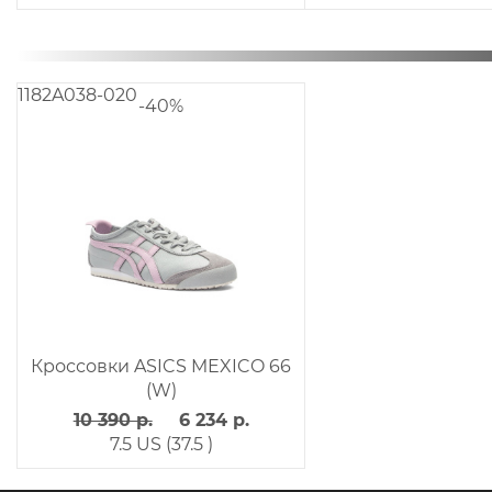
1182A038-020
-40%
Кроссовки ASICS MEXICO 66
(W)
10 390 р.
6 234 р.
7.5 US (37.5 )