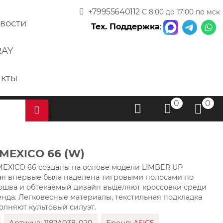
+79955640112
С 8:00 до 17:00 по мск
вости
Тех. Поддержка
:
RAY
акты
0
0
 MEXICO 66 (W)
MEXICO 66 созданы на основе модели LIMBER UP
орая впервые была наделена тигровыми полосами по
дошва и обтекаемый дизайн выделяют кроссовки среди
нда. Легковесные материалы, текстильная подкладка
олняют культовый силуэт.