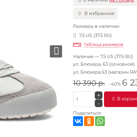
В наличии
на 1 складе
В избранное
Размеры в наличии:
7.5 US (37.5 RU)
Таблица размеров
Наличие
— 7.5 US (37.5 RU)
ул. Блюхера, 63 (основной)
ул. Блюхера 63 (магазин RA
6 2
10 390
р.
-40%
+
В корзи
-
Поделиться: