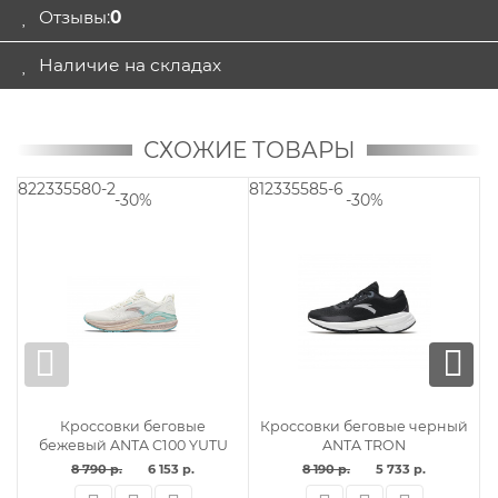
Отзывы:
0
Наличие на складах
СХОЖИЕ ТОВАРЫ
822335580-2
812335585-6
82
-30%
-30%
Кроссовки беговые
Кроссовки беговые черный
бежевый ANTA C100 YUTU
ANTA TRON
8 790 р.
6 153 р.
8 190 р.
5 733 р.