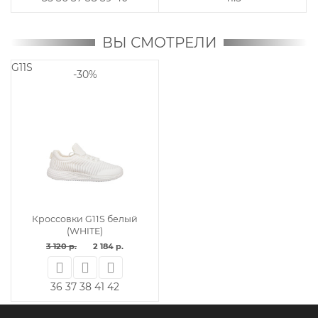
ВЫ СМОТРЕЛИ
G11S
-30%
Кроссовки G11S белый
(WHITE)
3 120 р.
2 184 р.
36
37
38
41
42