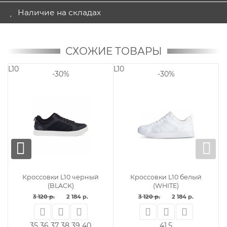
Наличие на складах
СХОЖИЕ ТОВАРЫ
L10
L10
-30%
-30%
Кроссовки L10 черный
Кроссовки L10 белый
(BLACK)
(WHITE)
3 120 р.
2 184 р.
3 120 р.
2 184 р.
35
36
37
38
39
40
41.5