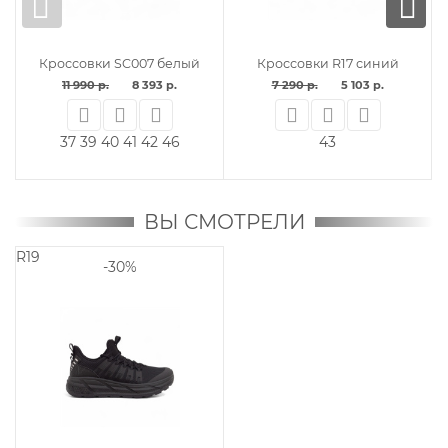
Кроссовки SC007 белый
Кроссовки R17 синий
11 990 р.
8 393 р.
7 290 р.
5 103 р.
37
39
40
41
42
46
43
ВЫ СМОТРЕЛИ
R19
-30%