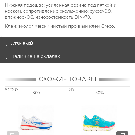
Нижняя подошва: усиленная резина под пяткой и
носком, сопротивление скольжению: сухое>0,9,
влажное>0,6, износостойкость DIN<70.
Клей: экологически чистый прочный клей Greco.
Отзывы:
0
Наличие на складах
СХОЖИЕ ТОВАРЫ
SC007
R17
R1
-30%
-30%