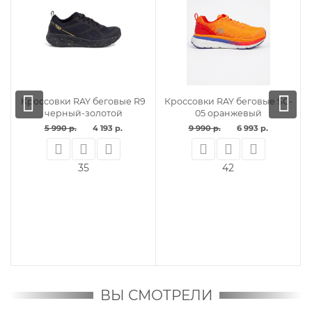
-
Кроссовки RAY беговые R9
Кроссовки RAY беговые SC-
черный-золотой
05 оранжевый
5 990 р.
4 193 р.
9 990 р.
6 993 р.
35
42
ВЫ СМОТРЕЛИ