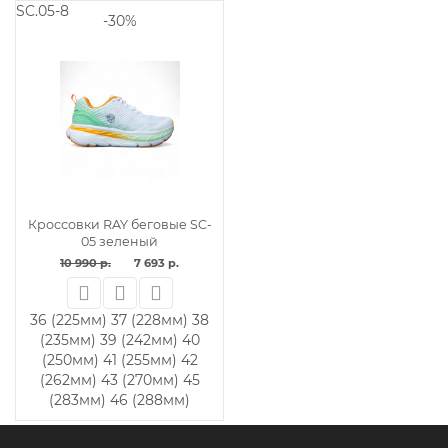
SC.05-8
-30%
Кроссовки RAY беговые SC-
05 зеленый
10 990 р.
7 693 р.
36 (225мм)
37 (228мм)
38
(235мм)
39 (242мм)
40
(250мм)
41 (255мм)
42
(262мм)
43 (270мм)
45
(283мм)
46 (288мм)