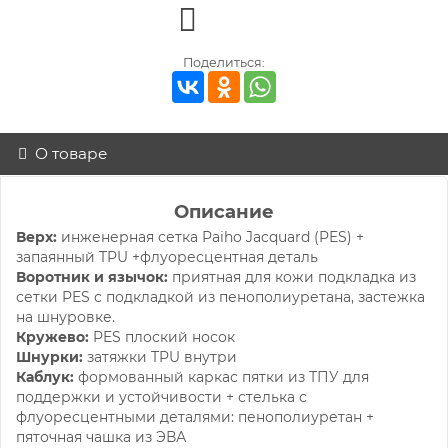
Поделиться:
О товаре
Описание
Верх:
инженерная сетка Paiho Jacquard (PES) +
запаянный TPU +флуоресцентная деталь
Воротник и язычок:
приятная для кожи подкладка из
сетки PES с подкладкой из пенополиуретана, застежка
на шнуровке.
Кружево:
PES плоский носок
Шнурки:
затяжки TPU внутри
Каблук:
формованный каркас пятки из ТПУ для
поддержки и устойчивости + стелька с
флуоресцентными деталями: пенополиуретан +
пяточная чашка из ЭВА