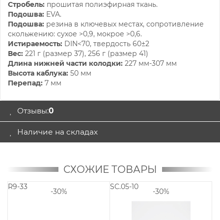
Стробель:
прошитая полиэфирная ткань.
Подошва:
EVA.
Подошва:
резина в ключевых местах, сопротивление
скольжению: сухое >0,9, мокрое >0,6.
Истираемость:
DIN<70, твердость 60±2
Вес:
221 г (размер 37), 256 г (размер 41)
Длина нижней части колодки:
227 мм-307 мм
Высота каблука:
50 мм
Перепад:
7 мм
Отзывы:
0
Наличие на складах
СХОЖИЕ ТОВАРЫ
R9-33
SC.05-10
R1
-30%
-30%