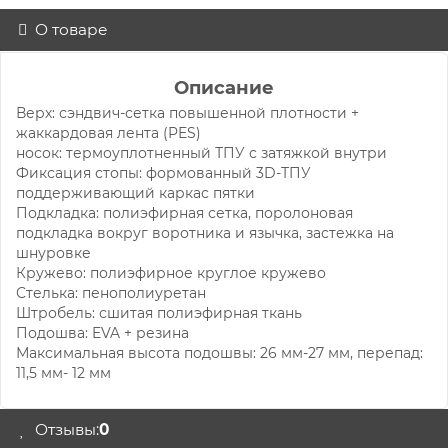
О товаре
Описание
Верх: сэндвич-сетка повышенной плотности +
жаккардовая лента (PES)
носок: термоуплотненный ТПУ с затяжкой внутри
Фиксация стопы: формованный 3D-ТПУ
поддерживающий каркас пятки
Подкладка: полиэфирная сетка, поролоновая
подкладка вокруг воротника и язычка, застежка на
шнуровке
Кружево: полиэфирное круглое кружево
Стелька: пенополиуретан
Штробель: сшитая полиэфирная ткань
Подошва: EVA + резина
Максимальная высота подошвы: 26 мм-27 мм, перепад:
11,5 мм- 12 мм
Отзывы:
0