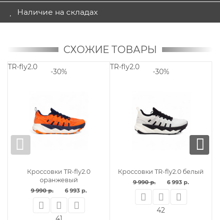
Наличие на складах
СХОЖИЕ ТОВАРЫ
TR-fly2.0
TR-fly2.0
T
-30%
-30%
Кроссовки TR-fly2.0
Кроссовки TR-fly2.0 белый
оранжевый
9 990 р.
6 993 р.
9 990 р.
6 993 р.
42
41