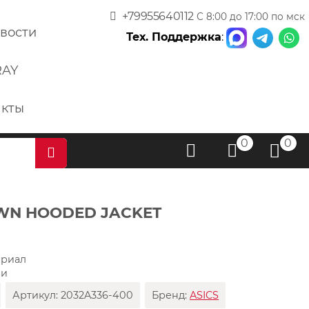
+79955640112
С 8:00 до 17:00 по мск
вости
Тех. Поддержка
:
RAY
акты
0
0
OWN HOODED JACKET
ериал
ии
Артикул:
2032A336-400
Бренд:
ASICS