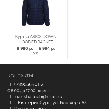
Куртка ASICS DOWN
HOODED JACKET
9 990 р.
5 994 р.
XS
КОНТАКТЫ
+79955640112
С 8:00 до 17:00 по мск
marisha.luch@mail.ru
г. Екатеринбург, ул. Блюхера 63
Мы в контакте