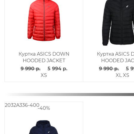
Куртка ASICS DOWN
Куртка ASICS
HOODED JACKET
HOODED JAC
9 990 р.
5 994 р.
9 990 р.
5 9
XS
XL
XS
2032A336-400
-40%