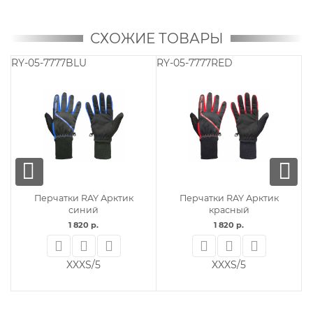
СХОЖИЕ ТОВАРЫ
RY-05-7777BLU
RY-05-7777RED
R
Перчатки RAY Арктик
Перчатки RAY Арктик
синий
красный
1 820 р.
1 820 р.
XXXS/5
XXXS/5