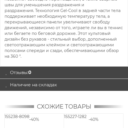
швы для уменьшения раздражения и
раздражения.
Технология Gel-Cool в задней части тела
поддерживает необходимую температуру тела, а
перекрывающиеся панели увеличивают свободу
движений, независимо от того, играете ли вы в теннис
или бегаете по беговой дорожке.
Этот культовый
дизайн без рукавов - стильный выбор, дополненный
светоотражающим клеймом и светоотражающими
полосами спереди и сзади, обеспечивающими обзор
на 360 °.
Отзывы:
0
Наличие на складах
СХОЖИЕ ТОВАРЫ
155238-8098
155227-1282
14
-40%
-40%