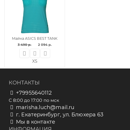
Майка ASICS BEST TANK
3 490 р.
2 094 р.
XS
КОНТАКТЫ
+79955640112
С 8:00 до 17:00 по мск
marisha.luch@mail.ru
г. Екатеринбург, ул. Блюхера 63
Мы в контакте
ИНФОРМАЦИЯ