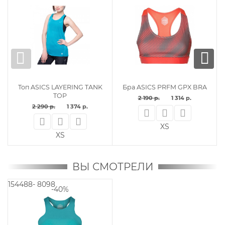
Топ ASICS LAYERING TANK
Бра ASICS PRFM GPX BRA
TOP
2 190 р.
1 314 р.
2 290 р.
1 374 р.
XS
XS
ВЫ СМОТРЕЛИ
154488- 8098
-40%