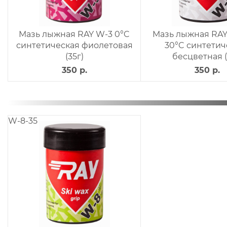
Мазь лыжная RAY W-3 0°C
Мазь лыжная RAY 
синтетическая фиолетовая
30°C синтетич
(35г)
бесцветная (
350 р.
350 р.
W-8-35