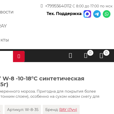
+79955640112
С 8:00 до 17:00 по мск
вости
Тех. Поддержка
:
RAY
акты
0
0
W-8 -10-18°C синтетическая
5г)
умеренного мороза. Пригодна для покрытия более
 тонким слоем), особенно на сухом новом снегу для
х
Артикул:
W-8-35
Бренд:
RAY (Луч)