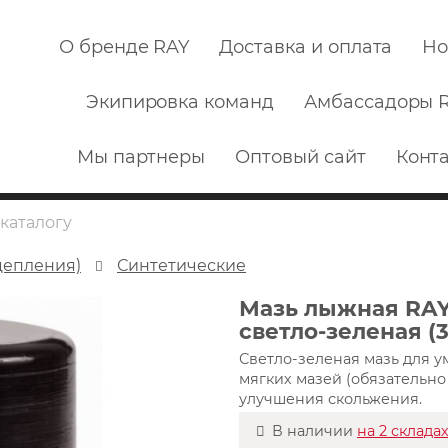
О бренде RAY
Доставка и оплата
Но
Экипировка команд
Амбассадоры 
Мы партнеры
Оптовый сайт
Конт
цепления)
Синтетические
Мазь лыжная RAY 
светло-зеленая (3
Светло-зеленая мазь для 
мягких мазей (обязательно
улучшения скольжения.
В наличии
на 2 склада