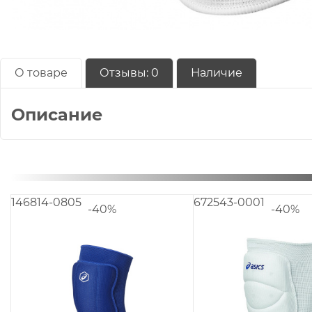
О товаре
Отзывы:
0
Наличие
Описание
146814-0805
672543-0001
-40%
-40%