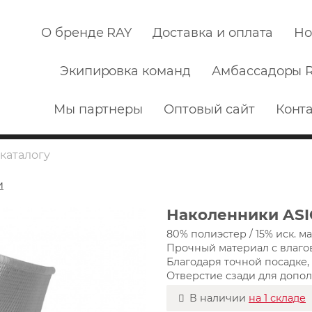
О бренде RAY
Доставка и оплата
Но
Экипировка команд
Амбассадоры 
Мы партнеры
Оптовый сайт
Конт
и
Наколенники ASI
80% полиэстер / 15% иск. м
Прочный материал с влаг
Благодаря точной посадке,
Отверстие сзади для допо
В наличии
на 1 складе