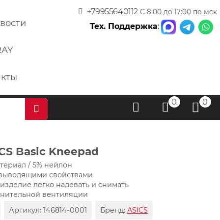
+79955640112
С 8:00 до 17:00 по мск
вости
Тех. Поддержка
:
RAY
акты
0
0
CS Basic Kneepad
атериал / 5% нейлон
овыводящими свойствами
 изделие легко надевать и снимать
лнительной вентиляции
Артикул:
146814-0001
Бренд:
ASICS