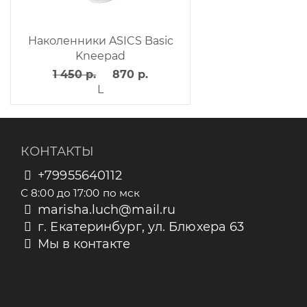
Наколенники ASICS Basic
Kneepad
1 450 р.
870 р.
L
КОНТАКТЫ
+79955640112
С 8:00 до 17:00 по мск
marisha.luch@mail.ru
г. Екатеринбург, ул. Блюхера 63
Мы в контакте