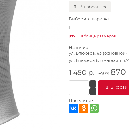
В избранное
Выберите вариант
L
Таблица размеров
Наличие
— L
ул. Блюхера, 63 (основной)
ул. Блюхера 63 (магазин RA
870
1 450
р.
-40%
+
В корзи
-
Поделиться: