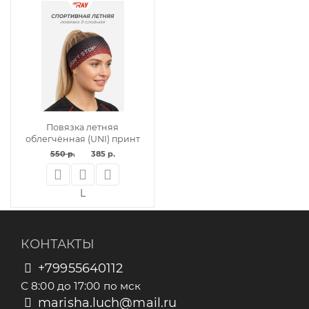
Повязка летняя
облегчённая (UNI) принт
550 р.
385 р.
L
КОНТАКТЫ
+79955640112
С 8:00 до 17:00 по мск
marisha.luch@mail.ru