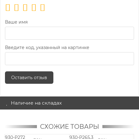
Ваше имя
Введите код, указанный на картинке
Оставить отзыв
Наличие на складах
СХОЖИЕ ТОВАРЫ
930-P272
930-P265.3
9