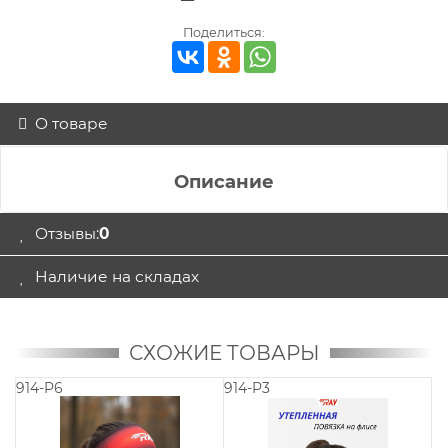
Поделиться:
О товаре
Описание
Отзывы:
0
Наличие на складах
СХОЖИЕ ТОВАРЫ
914-P6
914-P3
91