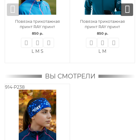
Повязка трикотажная
Повязка трикотажная
принт RAY принт
принт RAY принт
850 р.
850 р.
L
M
S
L
M
ВЫ СМОТРЕЛИ
914-P238