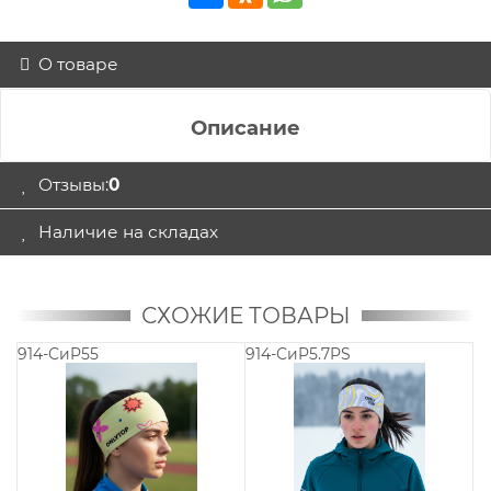
О товаре
Описание
Отзывы:
0
Наличие на складах
СХОЖИЕ ТОВАРЫ
914-СиP55
914-СиP5.7PS
91