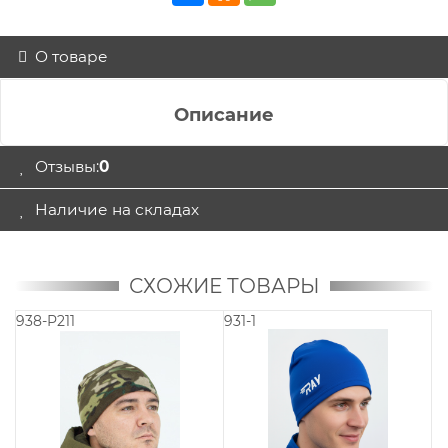
О товаре
Описание
Отзывы:
0
Наличие на складах
СХОЖИЕ ТОВАРЫ
938-P211
931-1
93