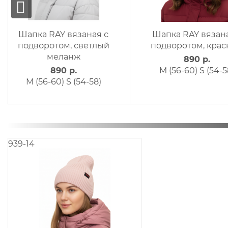
Шапка RAY вязаная с
Повязка трикота
подворотом, бордо
Свердловская
синий/зеленый
890 р.
лого
M (56-60)
S (54-58)
850 р.
L
939-14