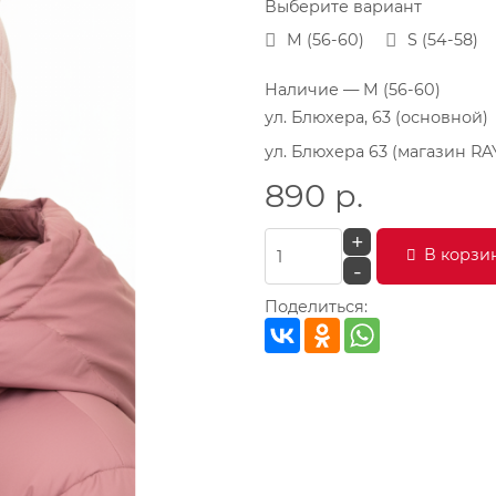
Выберите вариант
M (56-60)
S (54-58)
Наличие
— M (56-60)
ул. Блюхера, 63 (основной)
ул. Блюхера 63 (магазин RA
890
р.
+
В корзи
-
Поделиться: