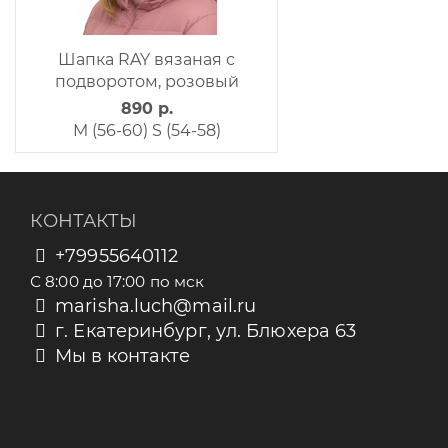
Шапка RAY вязаная с
подворотом, розовый
890 р.
M (56-60)
S (54-58)
КОНТАКТЫ
+79955640112
С 8:00 до 17:00 по мск
marisha.luch@mail.ru
г. Екатеринбург, ул. Блюхера 63
Мы в контакте