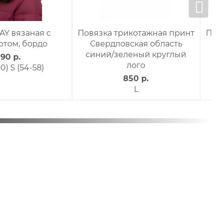
а-маска флис kids
Маска ветрозащитная
(шлем) флис цветной
650 р.
оранжевый
сердечки
550 р.
S