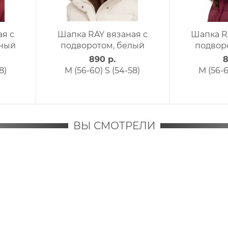
жная принт
Повязка трикотажная принт
Труб
 область
RAY оранжевый/голубой
 круглый
круглый лого
850 р.
L
S
ВЫ СМОТРЕЛИ