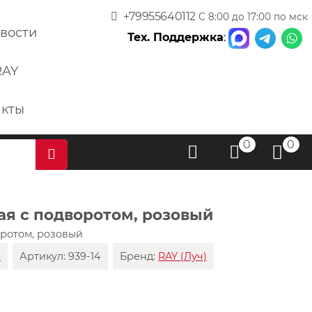
+79955640112
С 8:00 до 17:00 по мск
вости
Тех. Поддержка
:
RAY
акты
0
0
ая с подворотом, розовый
оротом, розовый
х
Артикул:
939-14
Бренд:
RAY (Луч)