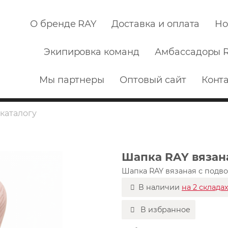
О бренде RAY
Доставка и оплата
Но
Экипировка команд
Амбассадоры 
Мы партнеры
Оптовый сайт
Конт
Шапка RAY вязан
Шапка RAY вязаная с подв
В наличии
на 2 склада
В избранное