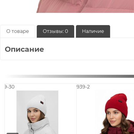
О товаре
Отзывы:
0
Наличие
Описание
939-12
914R-P14