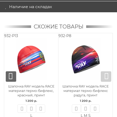
Наличие на складах
СХОЖИЕ ТОВАРЫ
932-P13
932-P8
Шапочка RAY модель RACE
Шапочка RAY модель RACE
материал термо-бифлекс,
материал термо-бифлекс
красный, принт
радуга, принт
1 200 р.
1 200 р.
L
L
M
S