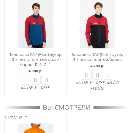
Толстовка RAY (Men) футер
Толстовка RAY (Men) футер
3-х нитка, темный циан/
3-х нитка, черный/бордо
бордо
5
1
4 780 р.
4 780 р.
44 /38 EUR/XS
48 /42
44 /38 EUR/XS
EUR/M
ВЫ СМОТРЕЛИ
530W-12.10