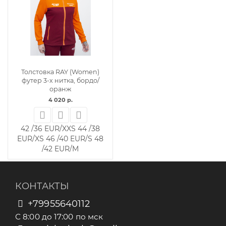
Толстовка RAY (Women)
футер 3-х нитка, бордо/
оранж
4 020 р.
42 /36 EUR/XXS
44 /38
EUR/XS
46 /40 EUR/S
48
/42 EUR/M
КОНТАКТЫ
+79955640112
С 8:00 до 17:00 по мск