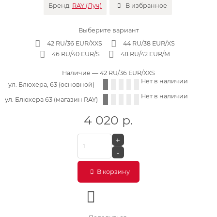
Бренд:
RAY (Луч)
В избранное
Выберите вариант
42 RU/36 EUR/XXS
44 RU/38 EUR/XS
46 RU/40 EUR/S
48 RU/42 EUR/M
Наличие
— 42 RU/36 EUR/XXS
Нет в наличии
ул. Блюхера, 63 (основной)
Нет в наличии
ул. Блюхера 63 (магазин RAY)
4 020
р.
+
-
В корзину