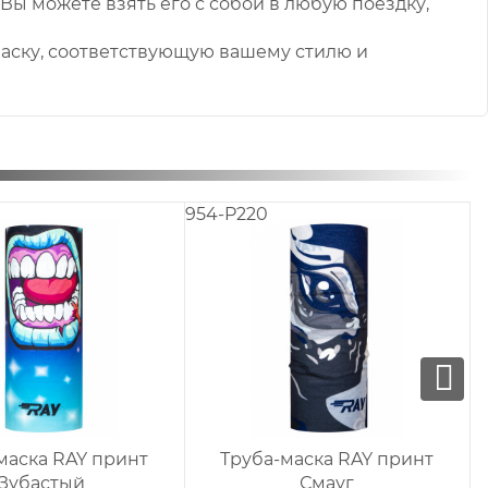
 Вы можете взять его с собой в любую поездку,
маску, соответствующую вашему стилю и
954-P220
9
маска RAY принт
Труба-маска RAY принт
Зубастый
Смауг