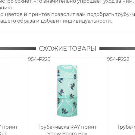
ыстро сохнет, что значительно упрощает уход за ним.
анию.
р цветов и принтов позволит вам подобрать трубу-
ашего образа и добавит индивидуальности.
СХОЖИЕ ТОВАРЫ
954-P229
954-P222
Y принт
Труба-маска RAY принт
Труба-
irl
Snow Boom Boy