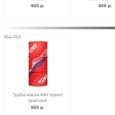
650 р.
650 р.
954-P53
Труба-маска RAY принт
красный
650 р.