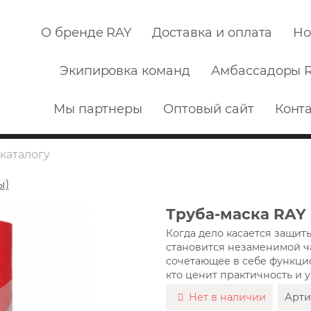
О бренде RAY
Доставка и оплата
Но
Экипировка команд
Амбассадоры 
Мы партнеры
Оптовый сайт
Конт
ы)
Труба-маска RAY
Когда дело касается защит
становится незаменимой ча
сочетающее в себе функцион
кто ценит практичность и 
Нет в наличии
Арти