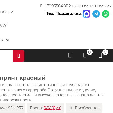
+79955640112
С 8:00 до 17:00 по мск
вости
Тех. Поддержка
:
RAY
акты
0
0
 принт красный
ы и комфорта, наша синтетическая труба-маска
стью вашего гардероба. Это уникальное изделие,
альность, стиль и высокое качество, создано для тех,
универсальность.
кул:
954-P53
Бренд:
RAY (Луч)
В избранное