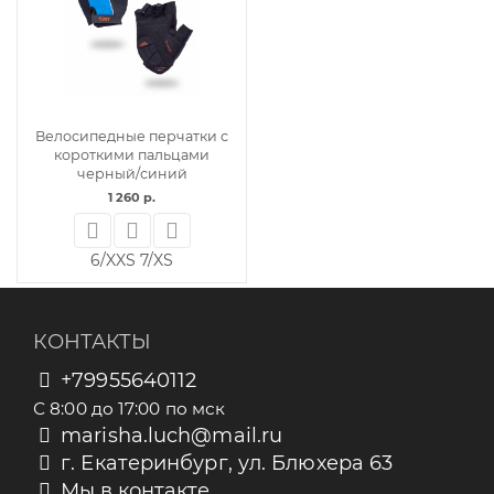
Велосипедные перчатки с
короткими пальцами
черный/синий
1 260 р.
6/XXS
7/XS
КОНТАКТЫ
+79955640112
С 8:00 до 17:00 по мск
marisha.luch@mail.ru
г. Екатеринбург, ул. Блюхера 63
Мы в контакте