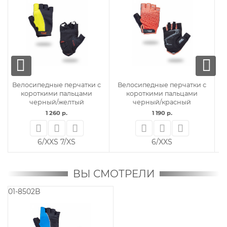
рчатки с
Велосипедные перчатки с
Велосипедные перчат
льцами
короткими пальцами
короткими пальцам
сный
черный/синий/серый
черный/красный
620 р.
490 р.
5/XXXS
5/XXXS
ВЫ СМОТРЕЛИ
01-8502B