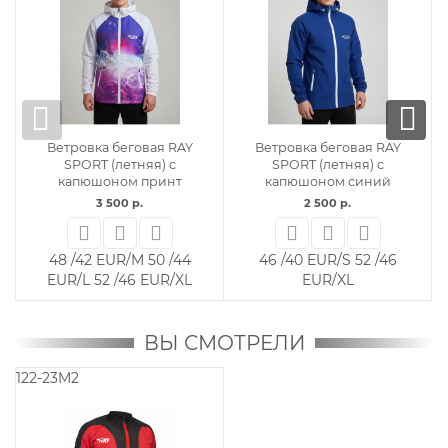
 беговая RAY
Ветровка RAY модель 2 (UNI)
Ветровка RAY мод
(летняя) c
красный/красная молния
черный/кр
ном синий
2 300 р.
2 300 р.
500 р.
42 /36 EUR/XXS
42 /36 EUR/XX
EUR/S
52 /46
EUR/X
R/XL
ВЫ СМОТРЕЛИ
122-23M2