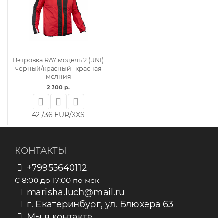
Ветровка RAY модель 2 (UNI)
черный/красный , красная
молния
2 300 р.
42 /36 EUR/XXS
КОНТАКТЫ
+79955640112
С 8:00 до 17:00 по мск
marisha.luch@mail.ru
г. Екатеринбург, ул. Блюхера 63
Мы в контакте