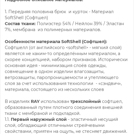
1. Передняя половина брюк и курток - Материал
SoftShell (Софтшел)
Состав ткани:
Полиэстер 54% / Нейлон 39% / Эластан
7%, мембрана из полимерных материалов.
Особенности материала SoftShell (Софтшел):
Софтшелл (от английского <softshell> - мягкий слой)
является не каким-то определённым материалом, а
скорее концепцией, набором признаков. Исторически
основная идея - минимизация слоёв одежды,
совмещение в одном изделии влагозащиты,
ветрозащиты, паропроницаемости и утепляющего
слоя за счет использования технологии - «сэндвич»,
материала, состоящего из нескольких слоев
В изделиях
RAY
использован
трехслойный
софтшел,
образованный путем плотного соединения внешней
ткани с мембраной и подкладкой.
1.1.
Первый наружный слой
- эластичный несущий
слой, обладающий отличными стрейчевыми
свойствами, приятен на ощупь, не стесняет движений.