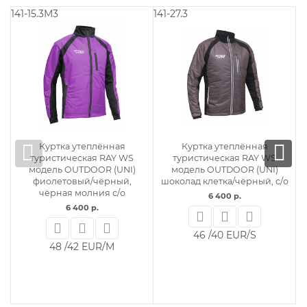
141-15.3M3
141-27.3
14
Куртка утеплённая
Куртка утеплённая
туристическая RAY WS
туристическая RAY WS
модель OUTDOOR (UNI)
модель OUTDOOR (UNI)
фиолетовый/чёрный,
шоколад клетка/чёрный, с/о
чёрная молния с/о
6 400 р.
6 400 р.
46 /40 EUR/S
48 /42 EUR/M