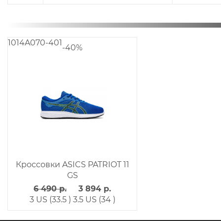
1014A070-401
-40%
Кроссовки ASICS PATRIOT 11
GS
6 490 р.
3 894 р.
3 US (33.5 )
3.5 US (34 )