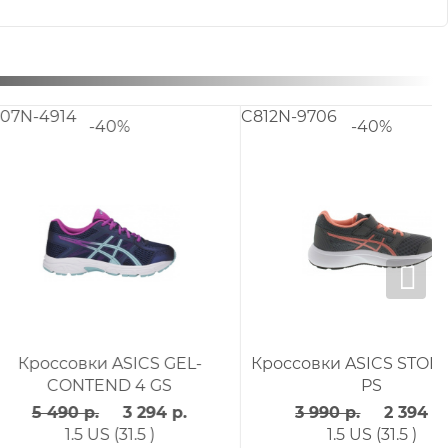
6
C7A1N-9090
-40%
-40%
и ASICS STORMER 2
Кроссовки ASICS GEL-
PS
KAYANO TRAINER EVO PS
0 р.
2 394 р.
6 190 р.
3 714 р.
.5 US (31.5 )
2.5 US (33 )