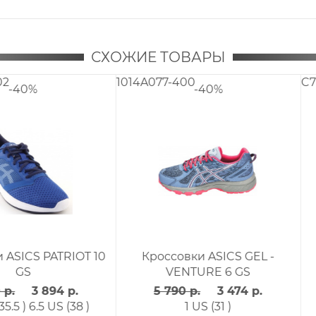
СХОЖИЕ ТОВАРЫ
C707N-4914
C812N-970
-40%
S GEL -
Кроссовки ASICS GEL-
Кроссовк
 GS
CONTEND 4 GS
74 р.
5 490 р.
3 294 р.
3 99
1.5 US (31.5 )
1