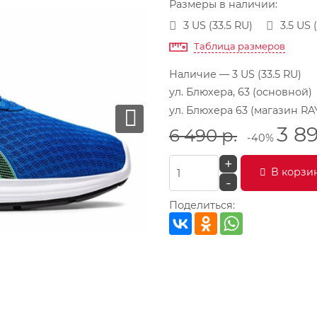
Размеры в наличии:
3 US (33.5 RU)
3.5 US 
Таблица размеров
Наличие
— 3 US (33.5 RU)
ул. Блюхера, 63 (основной)
ул. Блюхера 63 (магазин RA
3 8
6 490
р.
-40%
+
В корзи
-
Поделиться: