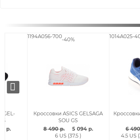
1014A025-402
1014A077-400
-40%
-40%
Кроссовки ASICS PATRIOT 10
Кроссовки ASIC
GS
VENTURE 6
6 490 р.
3 894 р.
5 790 р.
3 4
4.5 US (35.5 )
6.5 US (38 )
1 US (31 )