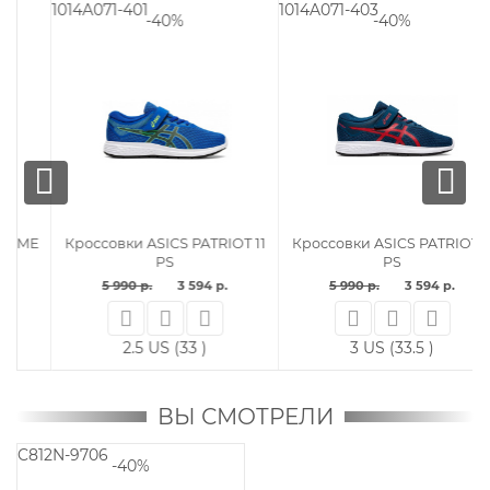
1014A071-401
1014A071-403
10
-40%
-40%
E
Кроссовки ASICS PATRIOT 11
Кроссовки ASICS PATRIOT 11
PS
PS
5 990 р.
3 594 р.
5 990 р.
3 594 р.
2.5 US (33 )
3 US (33.5 )
ВЫ СМОТРЕЛИ
C812N-9706
-40%