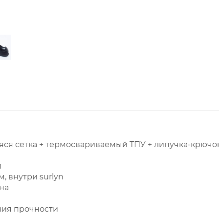
ся сетка + термосвариваемый ТПУ + липучка-крючок 
и
 внутри surlyn
на
ния прочности