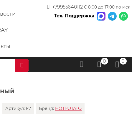
+79955640112
С 8:00 до 17:00 по мск
вости
Тех. Поддержка
:
RAY
акты
0
0
рный
Артикул:
F7
Бренд:
HOTPOTATO