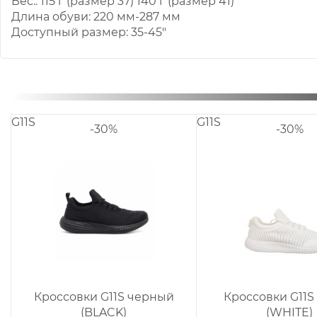
Вес.: 115 г (размер 37) 140 г (размер 41)
Длина обуви: 220 мм-287 мм
Доступный размер: 35-45"
G11S
G11S
-30%
-30%
Кроссовки G11S черный
Кроссовки G11S
(BLACK)
(WHITE)