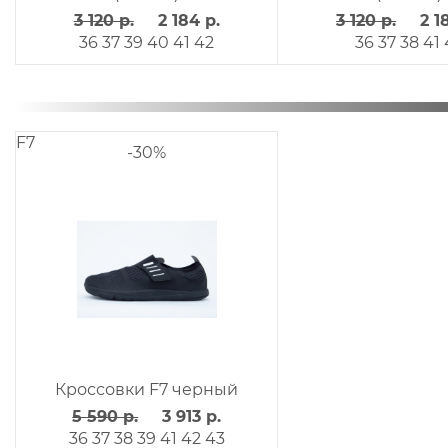
3 120 р.
2 184 р.
3 120 р.
2 1
36
37
39
40
41
42
36
37
38
41
F7
-30%
Кроссовки F7 черный
5 590 р.
3 913 р.
36
37
38
39
41
42
43