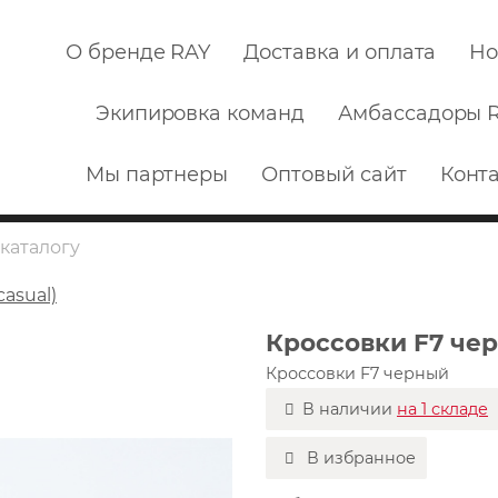
О бренде RAY
Доставка и оплата
Но
Экипировка команд
Амбассадоры 
Мы партнеры
Оптовый сайт
Конт
asual)
Кроссовки F7 че
Кроссовки F7 черный
В наличии
на 1 складе
В избранное