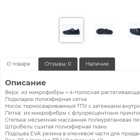
О товаре
Отзывы:
0
Наличие
Описание
Верх: из микрофибры + 4-полосная растягивающая
Подкладка: полиэфирная сетка
Носок: термосвариваемый ТПУ с затяжками внутр
Пятка: из микрофибры с флуоресцентным принтом,
Стелька: несъемная массажная полиуретановая пе
Штробель: сшитая полиэфирная ткань
Подошва EVA: резина в ключевой части для прида