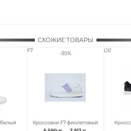
СХОЖИЕ ТОВАРЫ
F7
L10
-30%
 белый
Кроссовки F7 фиолетовый
Кросс
5 590 р.
3 913 р.