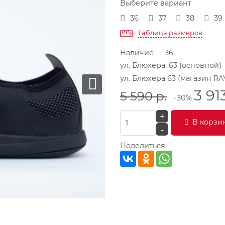
Выберите вариант
36
37
38
39
Таблица размеров
Наличие
— 36
ул. Блюхера, 63 (основной)
ул. Блюхера 63 (магазин RA
3 91
5 590
р.
-30%
+
В корзи
-
Поделиться: