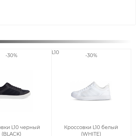
L10
-30%
-30%
овки L10 черный
Кроссовки L10 белый
(BLACK)
(WHITE)