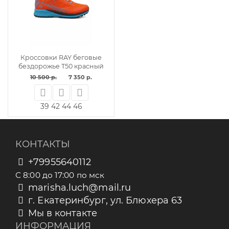
Кроссовки RAY беговые
бездорожье T50 красный
10 500 р.
7 350 р.
39
42
44
46
КОНТАКТЫ
+79955640112
С 8:00 до 17:00 по мск
marisha.luch@mail.ru
г. Екатеринбург, ул. Блюхера 63
Мы в контакте
ИНФОРМАЦИЯ