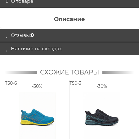
О товаре
Описание
Отзывы:
0
Наличие на складах
СХОЖИЕ ТОВАРЫ
T50-9
TR51-3 DWP
0%
-30%
-30%