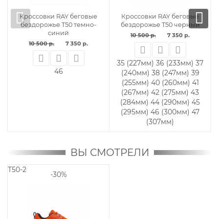
AY беговые
Кроссовки RAY беговые
Кроссовки RAY б
T50 черный
бездорожье T50 желтый
бездорожье TR-5
черный
7 350 р.
10 500 р.
7 350 р.
10 990 р.
7 69
6 (233мм)
37
39
40
41
42
43
44
45
46
47
41
43
(247мм)
39
(260мм)
41
(275мм)
43
(290мм)
45
(300мм)
47
мм)
ВЫ СМОТРЕЛИ
T50-2
-30%