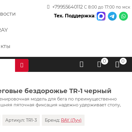
+79955640112
С 8:00 до 17:00 по мск
вости
Тех. Поддержка
:
RAY
акты
0
0
еговые бездорожье TR-1 черный
тренировочная модель для бега по преимущественно
ешняя пяточная фиксация надежно удерживает стопу,
Артикул:
TR1-3
Бренд:
RAY (Луч)