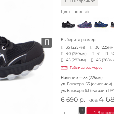
В избранное
Цвет - черный
Выберите размер:
35 (225мм)
36 (225мм
40 (250мм)
41
4
45 (282мм)
46 (288м
Таблица размеров
Наличие
— 35 (225мм)
ул. Блюхера, 63 (основной)
ул. Блюхера 63 (магазин RA
4 6
6 690
р.
-30%
+
В корзи