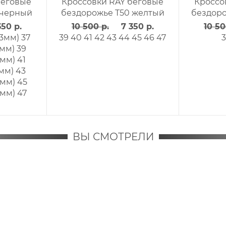
Кроссовки RAY беговые
Кроссовки RAY бег
бездорожье TR-3 DWP
бездорожье TR-3 
темно-синий/красный
желто-зеленый
6 090 р.
4 263 р.
8 590 р.
6 013 р
45
45
ВЫ СМОТРЕЛИ