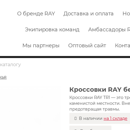
О бренде RAY
Доставка и оплата
Но
Экипировка команд
Амбассадоры 
Мы партнеры
Оптовый сайт
Конт
жья
Кроссовки RAY б
Кроссовки RAY TR1 — это 
каменистой местности. Вн
предотвращая травмы.
В наличии
на 1 складе