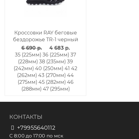
Кроссовки RAY беговые
бездорожье TR-1 черный
6 690 р.
4 683 р.
35 (225мм)
36 (225мм)
37
(228мм)
38 (235мм)
39
(242мм)
40 (250мм)
41
42
(262мм)
43 (270мм)
44
(275мм)
45 (282мм)
46
(288мм)
47 (295мм)
КОНТАКТЫ
+79955640112
С 8:00 до 17:00 по мск