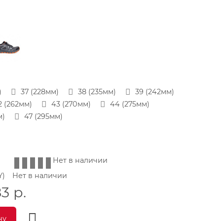
)
37 (228мм)
38 (235мм)
39 (242мм)
2 (262мм)
43 (270мм)
44 (275мм)
м)
47 (295мм)
Нет в наличии
Y)
Нет в наличии
83
р.
ну