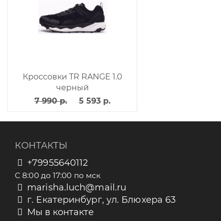
Кроссовки TR RANGE 1.0
черный
7 990 р.
5 593 р.
КОНТАКТЫ
+79955640112
С 8:00 до 17:00 по мск
marisha.luch@mail.ru
г. Екатеринбург, ул. Блюхера 63
Мы в контакте