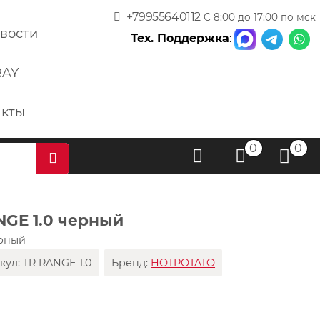
+79955640112
С 8:00 до 17:00 по мск
вости
Тех. Поддержка
:
RAY
акты
0
0
NGE 1.0 черный
ерный
кул:
TR RANGE 1.0
Бренд:
HOTPOTATO