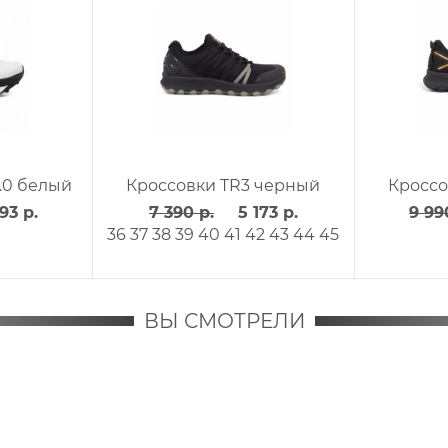
россовки TR8 красный
Кроссовки TR8 желты
6 990 р.
4 893 р.
6 990 р.
4 893 р.
40
41
42
43
44
40
41
42
43
44
ВЫ СМОТРЕЛИ