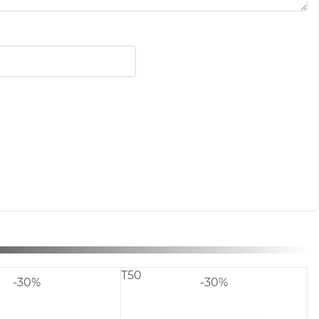
TR-fly1.0
TR3 белый/раду
-30%
-30