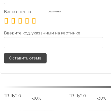
Ваша оценка
отлично
Введите код, указанный на картинке
Оставить отзыв
T50
TR8
-30%
-30%