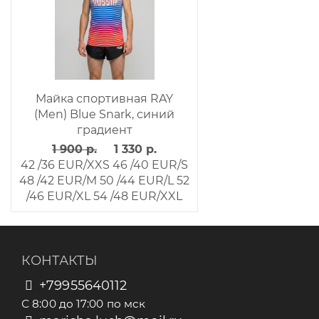
Майка спортивная RAY
(Men) Blue Snark, синий
градиент
1 900 р.
1 330 р.
42 /36 EUR/XXS
46 /40 EUR/S
48 /42 EUR/M
50 /44 EUR/L
52
/46 EUR/XL
54 /48 EUR/XXL
КОНТАКТЫ
+79955640112
С 8:00 до 17:00 по мск