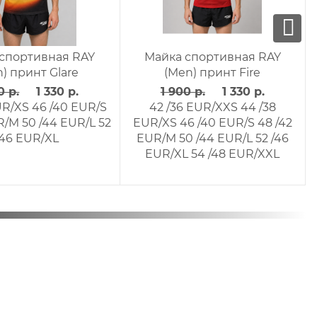
ая RAY
Майка спортивная RAY
Майка 
purple"
(Men) принт "Волны-3"
(Men) 
0 р.
1 900 р.
1 330 р.
1 900
42 /36
42 /36 EUR/XXS
44 /38
42 /36
UR/XS
46
EUR/XS
46 /40 EUR/S
50 /44
EUR/XS
5
EUR/M
50
EUR/L
UR/XL
54
L