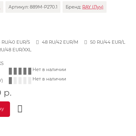
х
Артикул:
889M-P270.1
Бренд:
RAY (Луч)
 RU/40 EUR/S
48 RU/42 EUR/M
50 RU/44 EUR/L
RU/48 EUR/XXL
XS
Нет в наличии
Нет в наличии
Y)
0
р.
ну