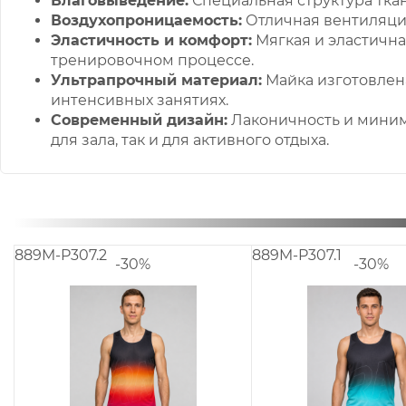
Влаговыведение:
Специальная структура ткан
Воздухопроницаемость:
Отличная вентиляци
Эластичность и комфорт:
Мягкая и эластичн
тренировочном процессе.
Ультрапрочный материал:
Майка изготовлена
интенсивных занятиях.
Современный дизайн:
Лаконичность и миним
для зала, так и для активного отдыха.
11
889M-P308
-30%
-30%