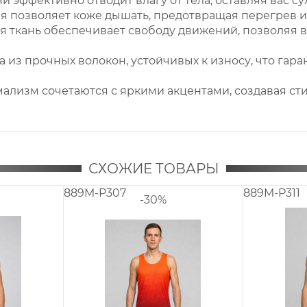
и эффективно отводит влагу от тела, оставляя вас 
я позволяет коже дышать, предотвращая перегрев и
ая ткань обеспечивает свободу движений, позволяя 
 из прочных волокон, устойчивых к износу, что гар
ализм сочетаются с яркими акцентами, создавая ст
СХОЖИЕ ТОВАРЫ
889M-P305.3
889M-P305.1
-30%
-30%