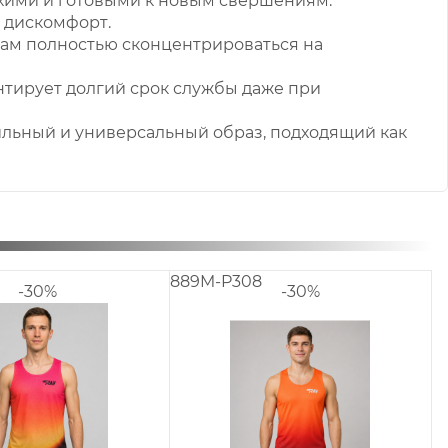
сухими и готовыми к новым свершениям.
 дискомфорт.
вам полностью сконцентрироваться на
антирует долгий срок службы даже при
ильный и универсальный образ, подходящий как
889M-P306.3
889M-P306
-30%