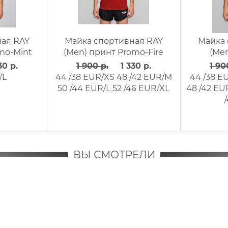
Майка спортивная RAY
Майка спортивн
(Men) принт "Ice-blue"
(Men) принт "Ice-
1 900 р.
1 330 р.
1 900 р.
1 33
42 /36 EUR/XXS
50 /44 EUR/L
40 /34 EUR/XXXS
52 /46 EUR/XL
54 /48 EUR/XXL
EUR/XXS
44 /38 E
/40 EUR/S
48 /42 
/44 EUR/L
52 /46 E
/48 EUR/XX
ВЫ СМОТРЕЛИ