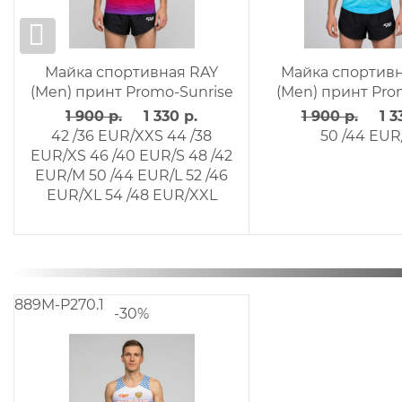
ка спортивная RAY
Майка спортивная RAY
Men) принт Glare
(Men) принт Fire
 900 р.
1 330 р.
1 900 р.
1 330 р.
8 EUR/XS
46 /40 EUR/S
42 /36 EUR/XXS
44 /38
 EUR/M
50 /44 EUR/L
52
EUR/XS
46 /40 EUR/S
48 /42
/46 EUR/XL
EUR/M
50 /44 EUR/L
52 /46
EUR/XL
54 /48 EUR/XXL
889M-P270.1
-30%