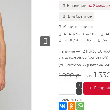
В наличии
на 2 склада
В избранное
Выберите вариант
42 RU/36 EUR/XXS
46
52 RU/46 EUR/XL
54 
Наличие
— 42 RU/36 EUR/X
ул. Блюхера, 63 (основной)
ул. Блюхера 63 (магазин RA
1 33
1 900
р.
-30%
+
В корзи
-
Поделиться: