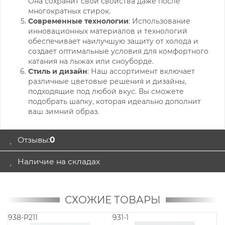
Она сохранит свои свойства даже после
многократных стирок.
Современные технологии
: Использование
инновационных материалов и технологий
обеспечивает наилучшую защиту от холода и
создает оптимальные условия для комфортного
катания на лыжах или сноуборде.
Стиль и дизайн
: Наш ассортимент включает
различные цветовые решения и дизайны,
подходящие под любой вкус. Вы сможете
подобрать шапку, которая идеально дополнит
ваш зимний образ.
Отзывы:
0
Наличие на складах
СХОЖИЕ ТОВАРЫ
938-P211
931-1
93