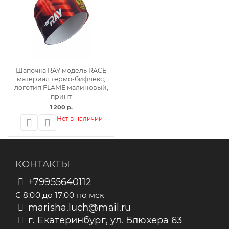
Шапочка RAY модель RACE
материал термо-бифлекс,
логотип FLAME малиновый,
принт
1 200 р.
Нет в наличии
КОНТАКТЫ
+79955640112
С 8:00 до 17:00 по мск
marisha.luch@mail.ru
г. Екатеринбург, ул. Блюхера 63