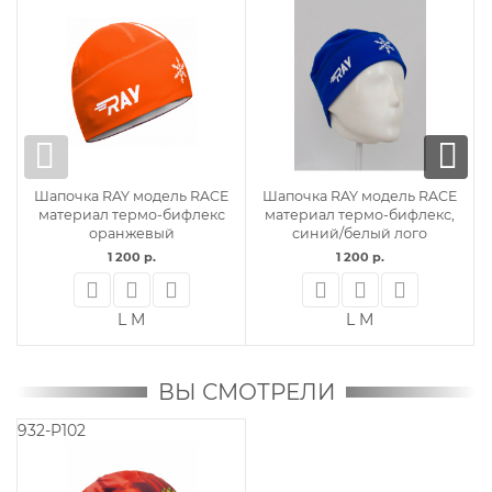
ель RACE
Шапка Охотника RAY (UNI)
Шапочка RAY 6-ти кли
бифлекс,
флис 240г, камуфляж
облегченная, василе
 лого
белый лого
550 р.
560 р.
L (58 см)
XS
ВЫ СМОТРЕЛИ
932-P102